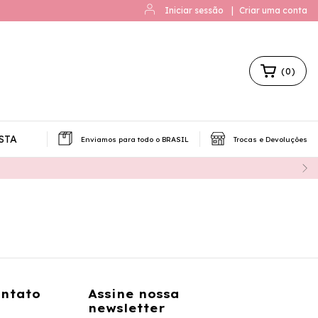
Iniciar sessão
|
Criar uma conta
(
0
)
STA
Enviamos para todo o BRASIL
Trocas e Devoluções
ontato
Assine nossa
newsletter