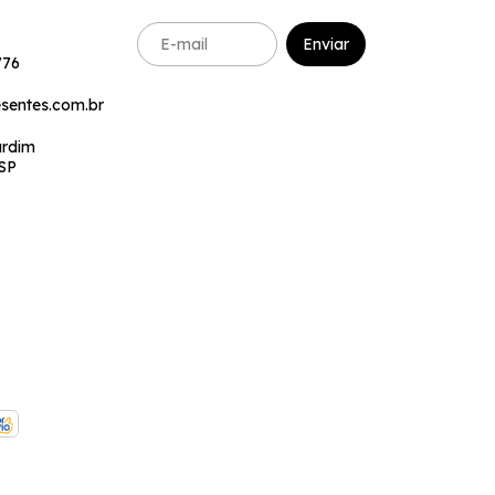
776
sentes.com.br
ardim
SP