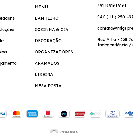
5511951616161
MENU
SAC ( 11 ) 2501-9
stagens
BANHEIRO
contato@migspre
oluções
COZINHA & CIA
Rua Artia - 338 J
te
DECORAÇÃO
Independência / 
pina
ORGANIZADORES
gamento
ARAMADOS
LIXEIRA
MESA POSTA